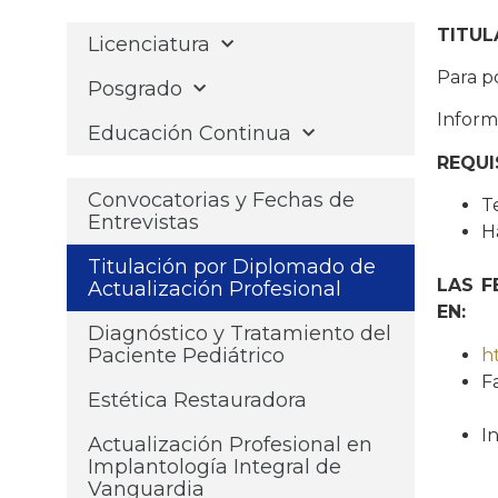
TITUL
Licenciatura
Para p
Posgrado
Inform
Educación Continua
REQUI
Convocatorias y Fechas de
T
Entrevistas
H
Titulación por Diplomado de
LAS F
Actualización Profesional
EN:
Diagnóstico y Tratamiento del
Paciente Pediátrico
h
F
Estética Restauradora
I
Actualización Profesional en
Implantología Integral de
Vanguardia