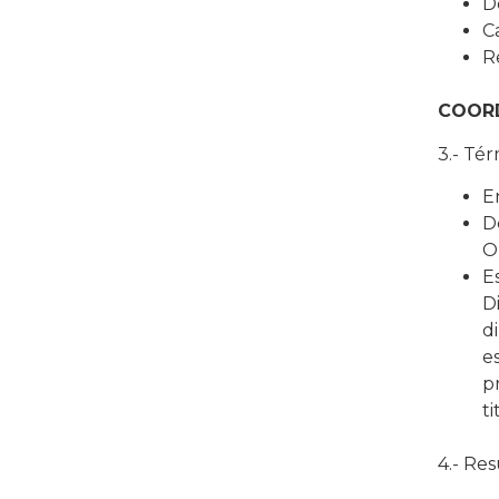
D
C
R
COORD
3.- Té
E
D
O
E
D
d
e
p
t
4.- Res