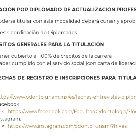
ACIÓN POR DIPLOMADO DE ACTUALIZACIÓN PROFE
oderse titular con esta modalidad deberá cursar y aprob
es: Coordinación de Diplomados
SITOS GENERALES PARA LA TITULACIÓN
ener cubierto el 100% de créditos de la carrera.
aber cumplido con el servicio social (con carta de liberac
ECHAS DE REGISTRO E INSCRIPCIONES PARA TIT
ttps://www.odonto.unam.mx/es/fechas-entrevistas-dipl
acebook:
https://www.facebook.com/FacultadOdontologia/?lo
nstagram:
https://www.instagram.com/odonto_unam/?hl=es