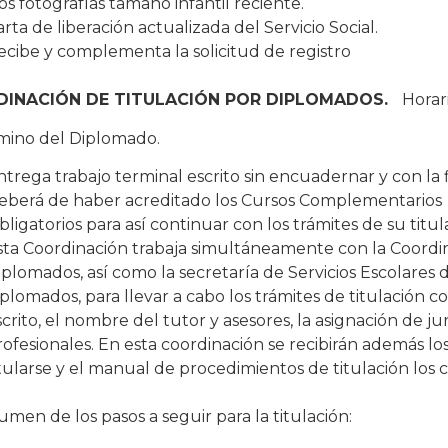
os fotografías tamaño infantil reciente.
arta de liberación actualizada del Servicio Social.
ecibe y complementa la solicitud de registro
INACIÓN DE TITULACIÓN POR DIPLOMADOS.
Horario
rmino del Diplomado.
ntrega trabajo terminal escrito sin encuadernar y con la 
eberá de haber acreditado los Cursos Complementarios
bligatorios para así continuar con los trámites de su titul
sta Coordinación trabaja simultáneamente con la Coordi
iplomados, así como la secretaría de Servicios Escolares de
iplomados, para llevar a cabo los trámites de titulación c
scrito, el nombre del tutor y asesores, la asignación de j
rofesionales. En esta coordinación se recibirán además l
itularse y el manual de procedimientos de titulación los c
umen de los pasos a seguir para la titulación: