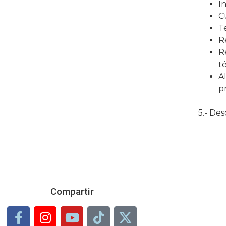
In
C
T
R
R
t
A
p
5.- De
Compartir