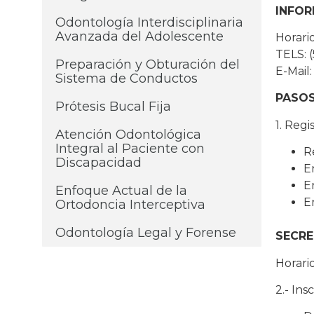
INFOR
Odontología Interdisciplinaria
Avanzada del Adolescente
Horario
TELS: (
Preparación y Obturación del
E-Mail
Sistema de Conductos
PASOS
Prótesis Bucal Fija
1. Regi
Atención Odontológica
Integral al Paciente con
R
Discapacidad
E
E
Enfoque Actual de la
E
Ortodoncia Interceptiva
Odontología Legal y Forense
S
ECRE
Horario
2.- Ins